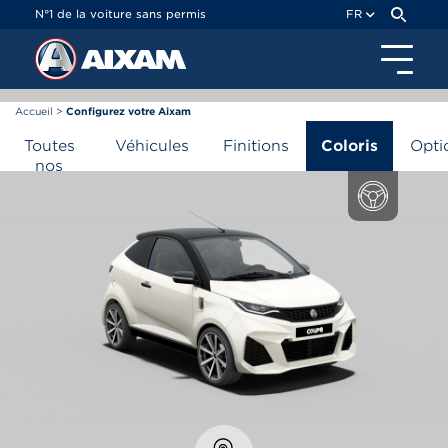
Panneau de gestion des cookies
N°1 de la voiture sans permis
FR
Accueil
>
Configurez votre Aixam
Configurateur Aixam
Toutes
Véhicules
Finitions
Coloris
Opti
nos
gammes