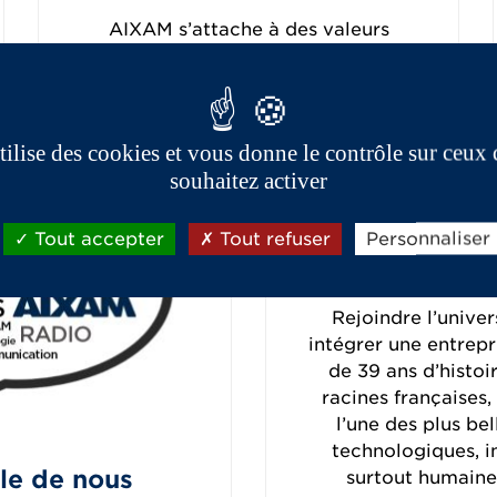
AIXAM s’attache à des valeurs
fondamentales étroitement liées à la
conjoncture, la réalité du marché, le
parc automobile, ainsi que la mobilité
et l’écologie.
utilise des cookies et vous donne le contrôle sur ceux
souhaitez activer
Tout accepter
Tout refuser
Personnaliser
Recrut
Rejoindre l’univer
intégrer une entrepr
de 39 ans d’histoir
racines françaises,
l’une des plus be
technologiques, in
le de nous
surtout humaines