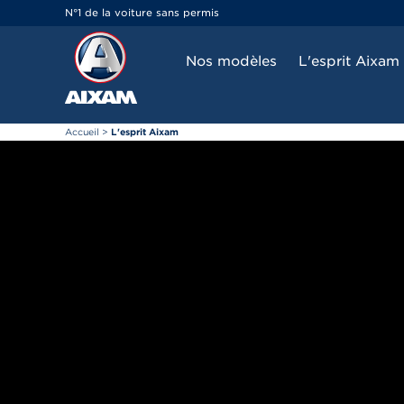
Panneau de gestion des cookies
N°1 de la voiture sans permis
Nos modèles
L'esprit Aixam
Accueil
>
L'esprit Aixam