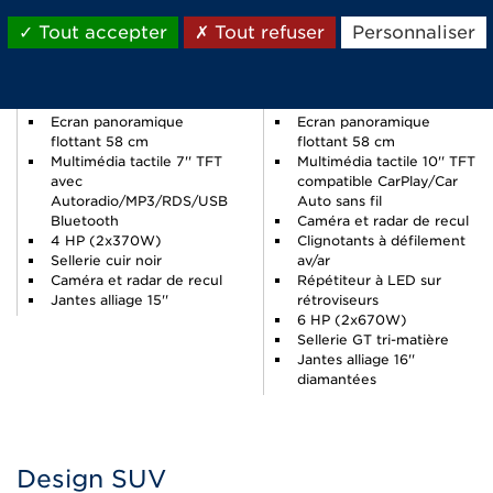
Jusqu'à 113 km
Jusqu'à 113 km
Tout accepter
Tout refuser
Personnaliser
d'autonomie (selon cycle
d'autonomie (selon cycle
WMTC)
WMTC)
Calandre design noir
Calandre nid d'abeille noir
brillant
brillant
Ecran panoramique
Ecran panoramique
flottant 58 cm
flottant 58 cm
Multimédia tactile 7'' TFT
Multimédia tactile 10'' TFT
avec
compatible CarPlay/Car
Autoradio/MP3/RDS/USB
Auto sans fil
Bluetooth
Caméra et radar de recul
4 HP (2x370W)
Clignotants à défilement
Sellerie cuir noir
av/ar
Caméra et radar de recul
Répétiteur à LED sur
Jantes alliage 15''
rétroviseurs
6 HP (2x670W)
Sellerie GT tri-matière
Jantes alliage 16''
diamantées
Design SUV