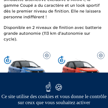
gamme Coupé a du caractère et un look sportif
dès le premier niveau de finition. Elle ne laissera
personne indifférent !
Disponible en 2 niveaux de finition avec batterie
grande autonomie (113 km d'autonomie sur
cycle).
CONFIGUREZ
CON
Coupé Sport
Coupé GTI
électrique
électrique
Ce site utilise des cookies et vous donne le contrôle
sur ceux que vous souhaitez activer
à partir de 
270 
€
 par mois 
à partir de 
292 
€
 par mois 
Jusqu’à 450 € remboursés*
Jusqu’à 450 € remboursés*