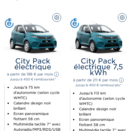
CONFIGUREZ
CON
City Pack
City Pack
électrique
électrique 7,5
kWh
à partir de 
198 
€
 par mois 
Jusqu’à 450 € remboursés*
à partir de 
211 
€
 par mois 
Jusqu’à 450 € remboursés*
Jusqu'à 75 km
d'autonomie (selon cycle
Jusqu'à 113 km
WMTC)
d'autonomie (selon cycle
Calandre design noir
WMTC)
brillant
Calandre design noir
Ecran panoramique
brillant
flottant 58 cm
Ecran panoramique
Multimédia tactile 7'' avec
flottant 58 cm
Autoradio/MP3/RDS/USB
Multimédia tactile 7'' avec