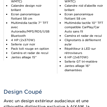
WMTC)
WMTC)
Calandre design noir
Calandre nid d'abeille noir
brillant
brillant
Ecran panoramique
Ecran panoramique
flottant 58 cm
flottant 58 cm
Multimédia tactile 7'' TFT
Multimédia tactile 10'' TFT
avec
compatible CarPlay/Car
Autoradio/MP3/RDS/USB
Auto sans fil
Bluetooth
Caméra et radar de recul
4 HP (2x370W)
Clignotants à défilement
Sellerie cuir noir
av/ar
Pack toit rouge en option
Répétiteur à LED sur
Caméra et radar de recul
rétroviseurs
Jantes alliage 15''
6 HP (2x670W)
Sellerie GT tri-matière
Jantes alliage 16''
diamantées
Design Coupé
Avec un design extérieur audacieux et une
silhouette distinctive exclusive à AIXAM, la