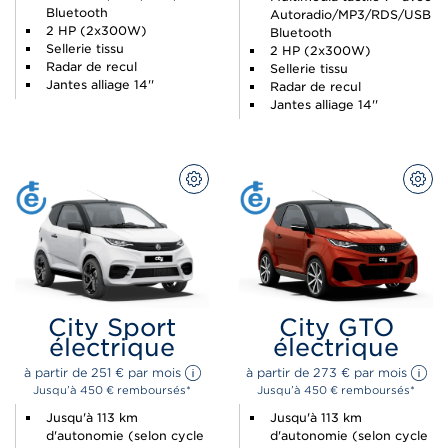
Bluetooth
Autoradio/MP3/RDS/USB
2 HP (2x300W)
Bluetooth
Sellerie tissu
2 HP (2x300W)
Radar de recul
Sellerie tissu
Jantes alliage 14''
Radar de recul
Jantes alliage 14''
CONFIGUREZ
CON
City Sport
City GTO
électrique
électrique
à partir de 
251 
€
 par mois 
à partir de 
273 
€
 par mois 
Jusqu’à 450 € remboursés*
Jusqu’à 450 € remboursés*
Jusqu'à 113 km
Jusqu'à 113 km
d'autonomie (selon cycle
d'autonomie (selon cycle