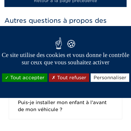
Retour à la page précedente
Autres questions à propos des
voitures sans permis
Ma fille de 16 ans a eu un accident de
Ce site utilise des cookies et vous donne le contrôle
scooter l'année dernière. Nous
sur ceux que vous souhaitez activer
pensons qu'une voiture sans permis est
plus sûre. ...
Tout accepter
Tout refuser
Personnaliser
Puis-je installer mon enfant à l'avant
de mon véhicule ?