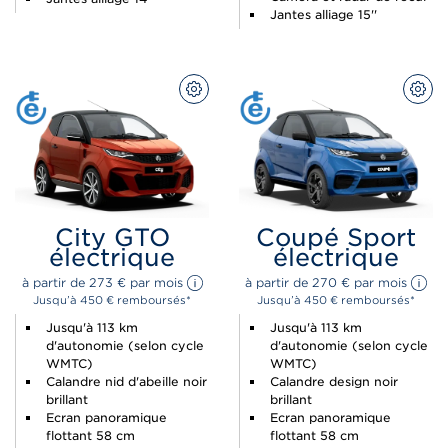
Jantes alliage 15''
CONFIGUREZ
CON
City GTO
Coupé Sport
électrique
électrique
à partir de 
273 
€
 par mois 
à partir de 
270 
€
 par mois 
Jusqu’à 450 € remboursés*
Jusqu’à 450 € remboursés*
Jusqu'à 113 km
Jusqu'à 113 km
d'autonomie (selon cycle
d'autonomie (selon cycle
WMTC)
WMTC)
Calandre nid d'abeille noir
Calandre design noir
brillant
brillant
Ecran panoramique
Ecran panoramique
flottant 58 cm
flottant 58 cm