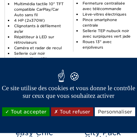
Fermeture centralisée
Multimédia tactile 10'' TFT
avec télécommande
compatible CarPlay/Car
Lève-vitres électriques
Auto sans fil
Pince smartphone
4 HP (2x370W)
centrale
Clignotants à défilement
Sellerie TEP nubuck noir
av/ar
avec surpiqures vert jade
Répétiteur à LED sur
Roues 13" avec
rétroviseurs
enjoliveurs
Caméra et radar de recul
Sellerie cuir noir
Jantes alliage 15''
diamantées
Ce site utilise des cookies et vous donne le contrôle
CONFIGUREZ
CON
sur ceux que vous souhaitez activer
Tout accepter
Tout refuser
Personnaliser
easy Chic
City Pack