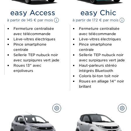
easy Access
easy Chic
à partir de 
145 
€
 par mois 
à partir de 
172 
€
 par mois 
Fermeture centralisée
Fermeture centralisée
avec télécommande
avec télécommande
Lève-vitres électriques
Lève-vitres électriques
Pince smartphone
Pince smartphone
centrale
centrale
Sellerie TEP nubuck noir
Sellerie TEP nubuck noir
avec surpiqures vert jade
avec surpiqures vert jade
Roues 13" avec
Haut-parleurs stéréo
enjoliveurs
intégrés Bluetooth
Coloris bi-ton toit noir
Roues en alliage 14'' noir
brillant
CONFIGUREZ
CON