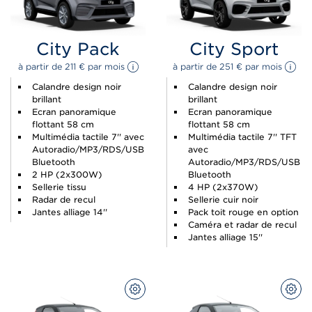
City Pack
City Sport
à partir de 
211 
€
 par mois 
à partir de 
251 
€
 par mois 
Calandre design noir
Calandre design noir
brillant
brillant
Ecran panoramique
Ecran panoramique
flottant 58 cm
flottant 58 cm
Multimédia tactile 7'' avec
Multimédia tactile 7'' TFT
Autoradio/MP3/RDS/USB
avec
Bluetooth
Autoradio/MP3/RDS/USB
2 HP (2x300W)
Bluetooth
Sellerie tissu
4 HP (2x370W)
Radar de recul
Sellerie cuir noir
Jantes alliage 14''
Pack toit rouge en option
Caméra et radar de recul
Jantes alliage 15''
CONFIGUREZ
CON