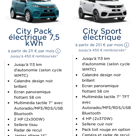
City Pack
City Sport
électrique 7,5
électrique
kWh
à partir de 
251 
€
 par mois 
Jusqu’à 450 € remboursés*
à partir de 
211 
€
 par mois 
Jusqu’à 450 € remboursés*
Jusqu'à 113 km
d'autonomie (selon cycle
Jusqu'à 113 km
WMTC)
d'autonomie (selon cycle
Calandre design noir
WMTC)
brillant
Calandre design noir
Ecran panoramique
brillant
flottant 58 cm
Ecran panoramique
Multimédia tactile 7'' TFT
flottant 58 cm
avec
Multimédia tactile 7'' avec
Autoradio/MP3/RDS/USB
Autoradio/MP3/RDS/USB
Bluetooth
Bluetooth
4 HP (2x370W)
2 HP (2x300W)
Sellerie cuir noir
Sellerie tissu
Pack toit rouge en option
Radar de recul
Caméra et radar de recul
Jantes alliage 14''