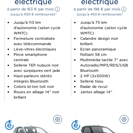
électrique
électrique
à partir de 
163 
€
 par mois 
à partir de 
198 
€
 par mois 
Jusqu’à 450 € remboursés*
Jusqu’à 450 € remboursés*
Jusqu'à 113 km
Jusqu'à 75 km
d'autonomie (selon cycle
d'autonomie (selon cycle
WMTC)
WMTC)
Fermeture centralisée
Calandre design noir
avec télécommande
brillant
Lève-vitres électriques
Ecran panoramique
Pince smartphone
flottant 58 cm
centrale
Multimédia tactile 7'' avec
Sellerie TEP nubuck noir
Autoradio/MP3/RDS/USB
avec surpiqures vert jade
Bluetooth
Haut-parleurs stéréo
2 HP (2x300W)
intégrés Bluetooth
Sellerie tissu
Coloris bi-ton toit noir
Radar de recul
Roues en alliage 14'' noir
Jantes alliage 14''
brillant
CONFIGUREZ
CON