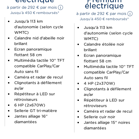
électrique
à partir de 
292 
€
 par mois 
Jusqu’à 450 € remboursés*
à partir de 
292 
€
 par mois 
Jusqu’à 450 € remboursés*
Jusqu'à 113 km
d'autonomie (selon cycle
Jusqu'à 113 km
WMTC)
d'autonomie (selon cycle
Calandre nid d'abeille noir
WMTC)
brillant
Calandre étoilée noir
Ecran panoramique
brillant
flottant 58 cm
Ecran panoramique
Multimédia tactile 10'' TFT
flottant 58 cm
compatible CarPlay/Car
Multimédia tactile 10'' TFT
Auto sans fil
compatible CarPlay/Car
Caméra et radar de recul
Auto sans fil
Clignotants à défilement
4 HP (2x370W)
av/ar
Clignotants à défilement
Répétiteur à LED sur
av/ar
rétroviseurs
Répétiteur à LED sur
6 HP (2x670W)
rétroviseurs
Sellerie GT tri-matière
Caméra et radar de recul
Jantes alliage 16''
Sellerie cuir noir
diamantées
Jantes alliage 15'' noires
diamantées