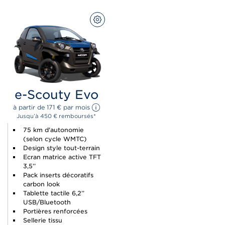
CONFIGUREZ
e-Scouty Evo
à partir de 
171 
€
 par mois 
Jusqu’à 450 € remboursés*
75 km d'autonomie
(selon cycle WMTC)
Design style tout-terrain
Ecran matrice active TFT
3,5’’
Pack inserts décoratifs
carbon look
Tablette tactile 6,2’’
USB/Bluetooth
Portières renforcées
Sellerie tissu