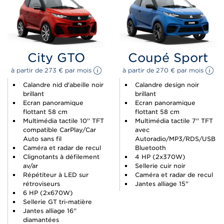
City GTO
Coupé Sport
à partir de 
273 
€
 par mois 
à partir de 
270 
€
 par mois 
Calandre nid d'abeille noir
Calandre design noir
brillant
brillant
Ecran panoramique
Ecran panoramique
flottant 58 cm
flottant 58 cm
Multimédia tactile 10'' TFT
Multimédia tactile 7'' TFT
compatible CarPlay/Car
avec
Auto sans fil
Autoradio/MP3/RDS/USB
Caméra et radar de recul
Bluetooth
Clignotants à défilement
4 HP (2x370W)
av/ar
Sellerie cuir noir
Répétiteur à LED sur
Caméra et radar de recul
rétroviseurs
Jantes alliage 15''
6 HP (2x670W)
Sellerie GT tri-matière
Jantes alliage 16''
diamantées