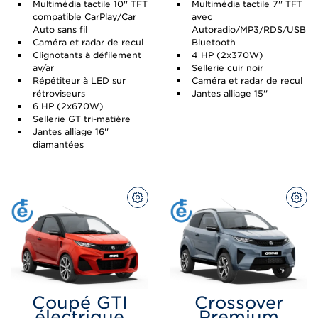
Multimédia tactile 10'' TFT
Multimédia tactile 7'' TFT
compatible CarPlay/Car
avec
Auto sans fil
Autoradio/MP3/RDS/USB
Caméra et radar de recul
Bluetooth
Clignotants à défilement
4 HP (2x370W)
av/ar
Sellerie cuir noir
Répétiteur à LED sur
Caméra et radar de recul
rétroviseurs
Jantes alliage 15''
6 HP (2x670W)
Sellerie GT tri-matière
Jantes alliage 16''
diamantées
CONFIGUREZ
CON
Coupé GTI
Crossover
électrique
Premium