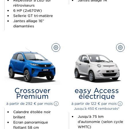
Répétiteur à LED sur
Jantes alliage 14''
rétroviseurs
6 HP (2x670W)
Sellerie GT tri-matière
Jantes alliage 16''
diamantées
CONFIGUREZ
CON
Crossover
easy Access
Premium
électrique
à partir de 
292 
€
 par mois 
à partir de 
122 
€
 par mois 
Jusqu’à 450 € remboursés*
Calandre étoilée noir
Jusqu'à 75 km
brillant
d'autonomie (selon cycle
Ecran panoramique
WMTC)
flottant 58 cm