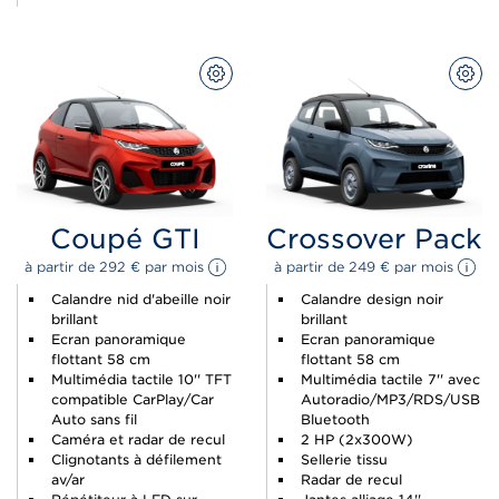
CONFIGUREZ
CON
Coupé GTI
Crossover Pack
à partir de 
292 
€
 par mois 
à partir de 
249 
€
 par mois 
Calandre nid d'abeille noir
Calandre design noir
brillant
brillant
Ecran panoramique
Ecran panoramique
flottant 58 cm
flottant 58 cm
Multimédia tactile 10'' TFT
Multimédia tactile 7'' avec
compatible CarPlay/Car
Autoradio/MP3/RDS/USB
Auto sans fil
Bluetooth
Caméra et radar de recul
2 HP (2x300W)
Clignotants à défilement
Sellerie tissu
av/ar
Radar de recul