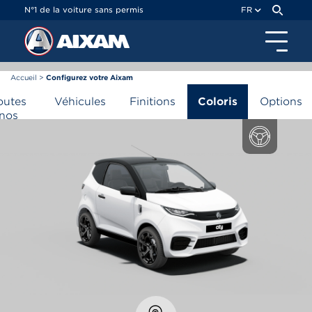
Panneau de gestion des cookies
N°1 de la voiture sans permis
FR
Accueil
>
Configurez votre Aixam
Configurateur Aixam
outes
Véhicules
Finitions
Coloris
Options
nos
ammes