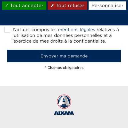
marketing d’Aixam. À cet effet, je consens
Tout accepter
Tout refuser
Personnaliser
expressément à être contacté(e) par mon
concessionnaire local Aixam, Aixam et ses
prestataires.
J’ai lu et compris les
mentions légales
relatives à
l’utilisation de mes données personnelles et à
l’exercice de mes droits à la confidentialité.
* Champs obligatoires