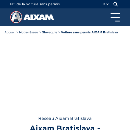
Panneau de gestion des cookies
N°1 de la voiture sans permis
FR
Accueil
>
Notre réseau
>
Slovaquie
>
Voiture sans permis AIXAM Bratislava
Réseau
Aixam
Bratislava
Aixam Bratislava -