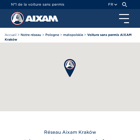
Panneau de gestion des cookies
N°1 de la voiture sans permis
FR
Accueil
>
Notre réseau
>
Pologne
>
małopolskie
>
Voiture sans permis AIXAM
Kraków
Réseau
Aixam
Kraków