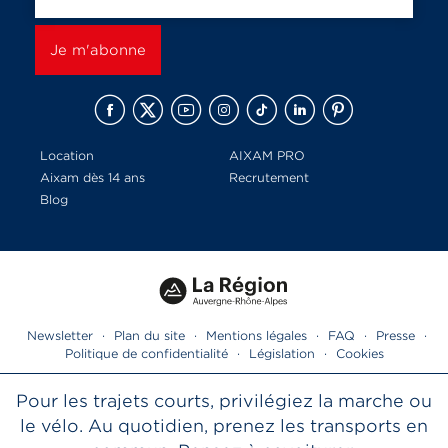
Location
AIXAM PRO
Aixam dès 14 ans
Recrutement
Blog
Newsletter
·
Plan du site
·
Mentions légales
·
FAQ
·
Presse
·
Politique de confidentialité
·
Législation
·
Cookies
Pour les trajets courts, privilégiez la marche ou
le vélo. Au quotidien, prenez les transports en