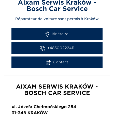
Aixam Serwis Kraków -
Bosch Car Service
Réparateur de voiture sans permis à Kraków
Itinéraire
+48500222411
Contact
AIXAM SERWIS KRAKÓW -
BOSCH CAR SERVICE
ul. Józefa Chełmońskiego 264
31-348
KRAKÓW