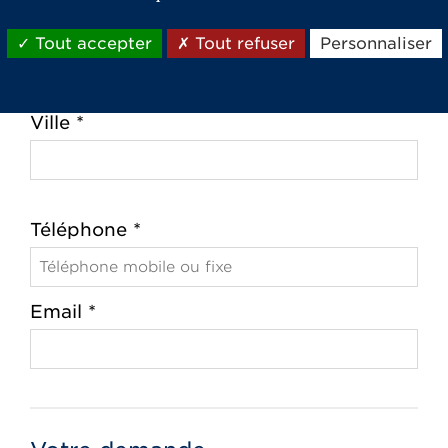
Code postal *
Tout accepter
Tout refuser
Personnaliser
Ville *
Téléphone *
Email *