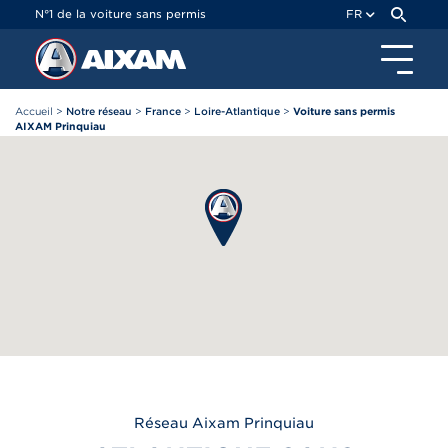
Panneau de gestion des cookies
N°1 de la voiture sans permis
FR
Accueil
>
Notre réseau
>
France
>
Loire-Atlantique
>
Voiture sans permis
AIXAM Prinquiau
Réseau
Aixam
Prinquiau