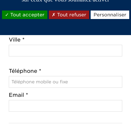
Tout accepter
Tout refuser
Personnaliser
Code postal *
Ville *
Téléphone *
Email *