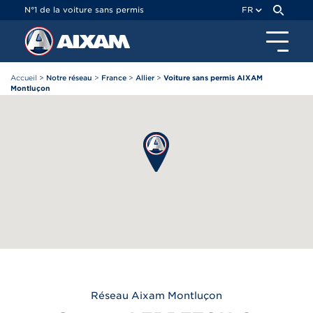
Panneau de gestion des cookies
N°1 de la voiture sans permis
FR
Accueil
>
Notre réseau
>
France
>
Allier
>
Voiture sans permis AIXAM
Montluçon
Réseau
Aixam
Montluçon