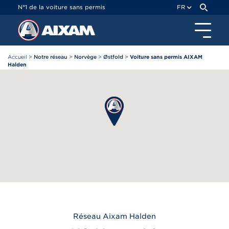
Panneau de gestion des cookies
N°1 de la voiture sans permis
FR
Accueil
>
Notre réseau
>
Norvège
>
Østfold
>
Voiture sans permis AIXAM
Halden
Réseau
Aixam
Halden