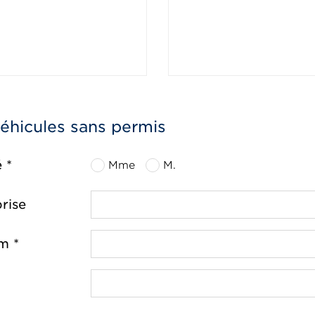
véhicules sans permis
é *
Mme
M.
rise
m *