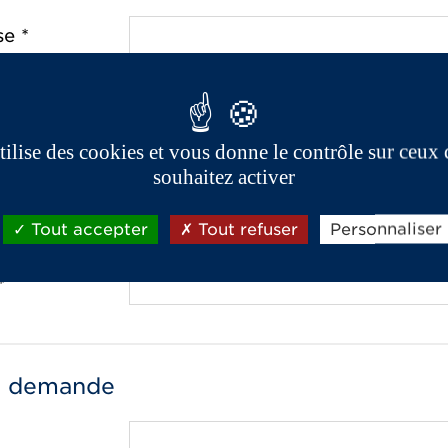
e *
ostal *
utilise des cookies et vous donne le contrôle sur ceux
souhaitez activer
one *
Tout accepter
Tout refuser
Personnaliser
*
e demande