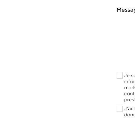
Messa
Je s
info
mark
cont
pres
J’ai
donn