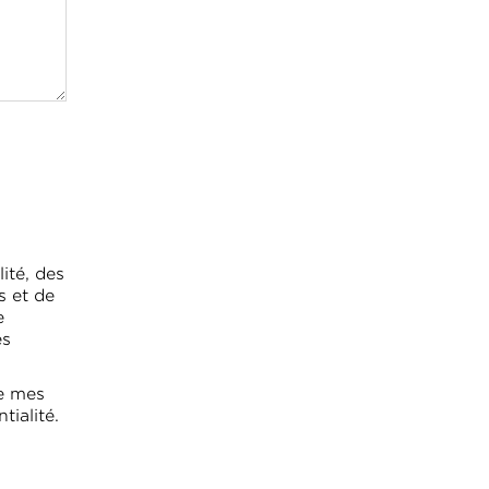
ité, des
s et de
e
es
de mes
tialité.