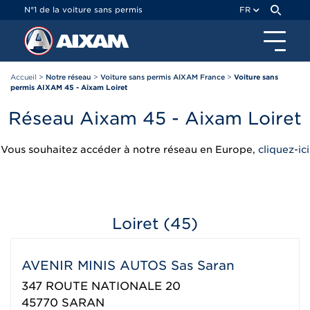
Panneau de gestion des cookies
N°1 de la voiture sans permis
FR
Accueil
>
Notre réseau
>
Voiture sans permis AIXAM France
>
Voiture sans
permis AIXAM 45 - Aixam Loiret
Réseau Aixam 45 - Aixam Loiret
Vous souhaitez accéder à notre réseau en Europe,
cliquez-ici
Loiret (45)
AVENIR MINIS AUTOS Sas Saran
347 ROUTE NATIONALE 20
45770
SARAN