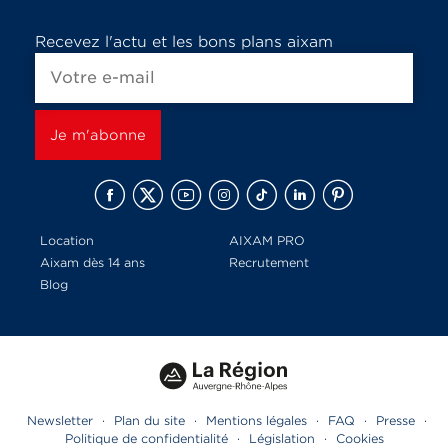
Recevez l'actu et les bons plans aixam
Location
AIXAM PRO
Aixam dès 14 ans
Recrutement
Blog
Newsletter
·
Plan du site
·
Mentions légales
·
FAQ
·
Presse
·
Politique de confidentialité
·
Législation
·
Cookies