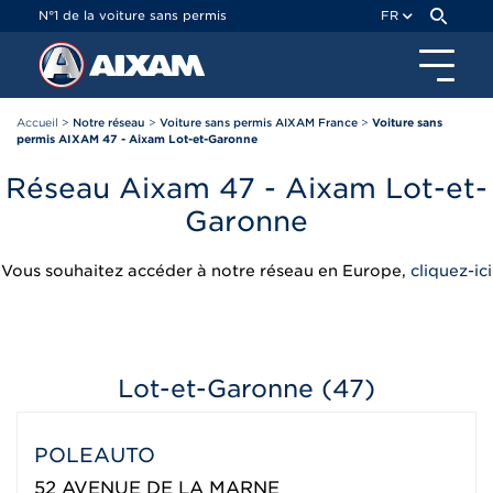
Panneau de gestion des cookies
N°1 de la voiture sans permis
FR
Accueil
>
Notre réseau
>
Voiture sans permis AIXAM France
>
Voiture sans
permis AIXAM 47 - Aixam Lot-et-Garonne
Réseau Aixam 47 - Aixam Lot-et-
Garonne
Vous souhaitez accéder à notre réseau en Europe,
cliquez-ici
Lot-et-Garonne (47)
POLEAUTO
52 AVENUE DE LA MARNE