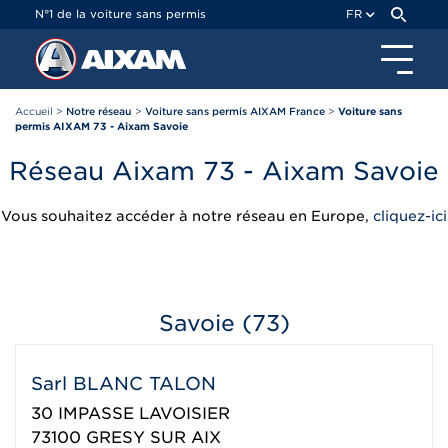
Panneau de gestion des cookies
N°1 de la voiture sans permis
FR
Accueil
>
Notre réseau
>
Voiture sans permis AIXAM France
>
Voiture sans
permis AIXAM 73 - Aixam Savoie
Réseau Aixam 73 - Aixam Savoie
Vous souhaitez accéder à notre réseau en Europe,
cliquez-ici
Savoie (73)
Sarl BLANC TALON
30 IMPASSE LAVOISIER
73100
GRESY SUR AIX