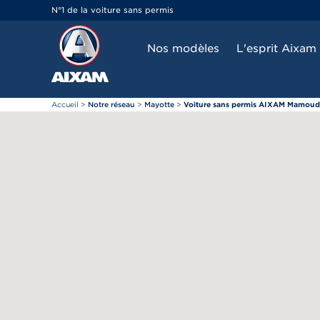
Panneau de gestion des cookies
N°1 de la voiture sans permis
Nos modèles
L'esprit Aixam
Accueil
>
Notre réseau
>
Mayotte
>
Voiture sans permis AIXAM Mamou