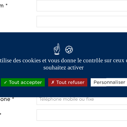
m *
e *
utilise des cookies et vous donne le contrôle sur ceux
ostal *
souhaitez activer
Tout accepter
Tout refuser
Personnaliser
one *
*