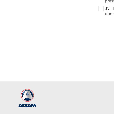
pres
J’ai
donn