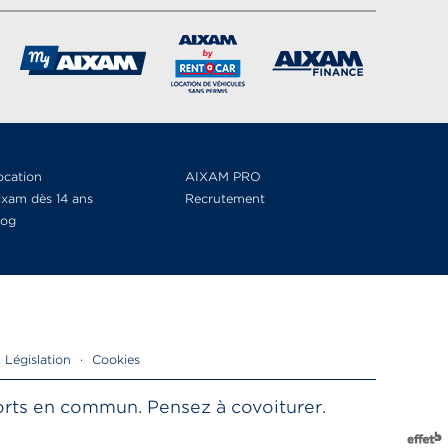
ocation
AIXAM PRO
ixam dès 14 ans
Recrutement
log
Législation
·
Cookies
sports en commun. Pensez à covoiturer.