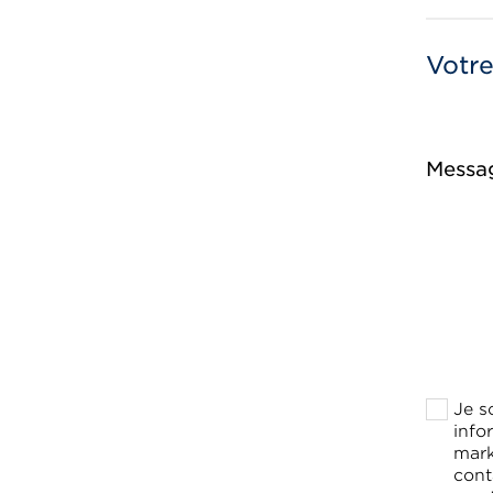
Votr
Messa
Je s
info
mark
cont