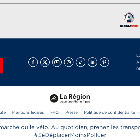
L
A
B
site
·
Mentions légales
·
FAQ
·
Presse
·
Politique de confidentialité
·
la marche ou le vélo. Au quotidien, prenez les tran
#SeDéplacerMoinsPolluer