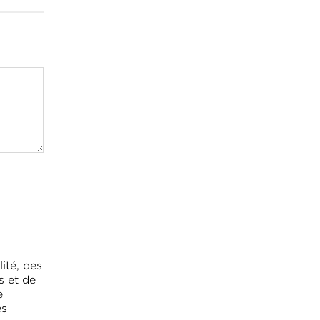
ité, des
s et de
e
es