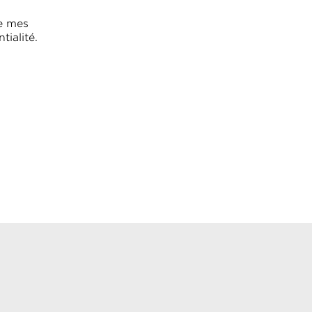
de mes
tialité.