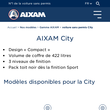
Panneau de gestion des cookies
N°1 de la voiture sans permis
FR
Accueil
>
Nos modèles
>
Gamme AIXAM
>
voiture sans permis City
AIXAM
City
Design « Compact »
Volume de coffre de 422 litres
3 niveaux de finition
Pack toit noir dès la finition Sport
Modèles disponibles pour la City
CONFIGUREZ
CON