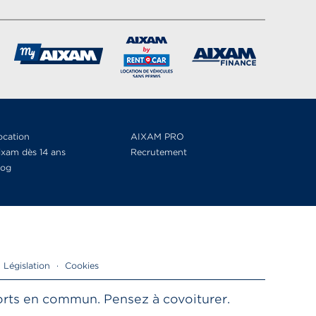
ocation
AIXAM PRO
ixam dès 14 ans
Recrutement
log
Législation
·
Cookies
sports en commun. Pensez à covoiturer.