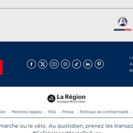
L
A
B
site
·
Mentions légales
·
FAQ
·
Presse
·
Politique de confidentialité
·
la marche ou le vélo. Au quotidien, prenez les tran