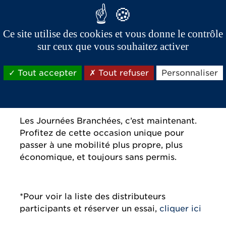
Venez tester votre future voiture électrique
Ce site utilise des cookies et vous donne le contrôle
sans permis dans les concessions
participantes.
sur ceux que vous souhaitez activer
Cliquez ici pour réserver un essai gratuit
près de chez vous !
Tout accepter
Tout refuser
Personnaliser
Et pour trouver la concession la plus
proche, c’est par
ici
.
Les Journées Branchées, c’est maintenant.
Profitez de cette occasion unique pour
passer à une mobilité plus propre, plus
économique, et toujours sans permis.
*️Pour voir la liste des distributeurs
participants et réserver un essai,
cliquer ici