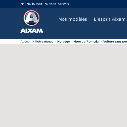
Panneau de gestion des cookies
N°1 de la voiture sans permis
Nos modèles
L'esprit Aixam
Accueil
>
Notre réseau
>
Norvège
>
Møre og Romsdal
>
Voiture sans p