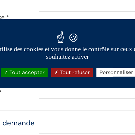
e *
ostal *
utilise des cookies et vous donne le contrôle sur ceux
souhaitez activer
Tout accepter
Tout refuser
Personnaliser
one *
*
e demande