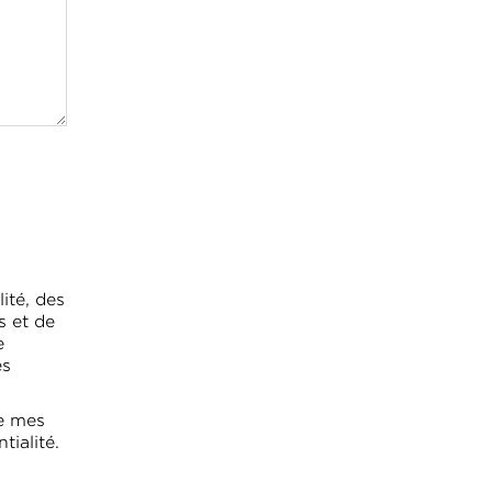
ité, des
s et de
e
es
de mes
tialité.