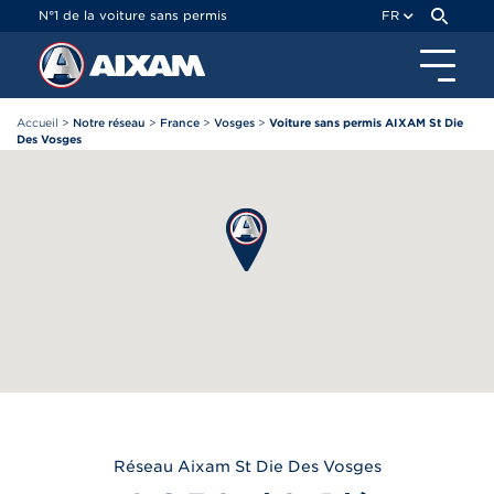
Panneau de gestion des cookies
N°1 de la voiture sans permis
FR
Accueil
>
Notre réseau
>
France
>
Vosges
>
Voiture sans permis AIXAM St Die
Des Vosges
Réseau
Aixam
St Die Des Vosges