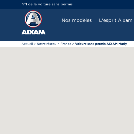
Panneau de gestion des cookies
N°1 de la voiture sans permis
Nos modèles
L'esprit Aixam
Accueil
>
Notre réseau
>
France
>
Voiture sans permis AIXAM Marly