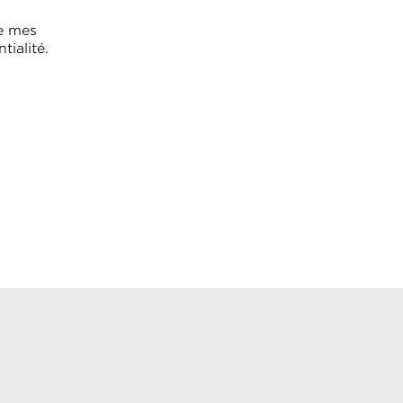
de mes
tialité.