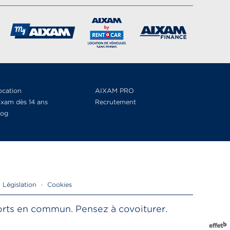
ocation
AIXAM PRO
ixam dès 14 ans
Recrutement
log
Législation
·
Cookies
sports en commun. Pensez à covoiturer.