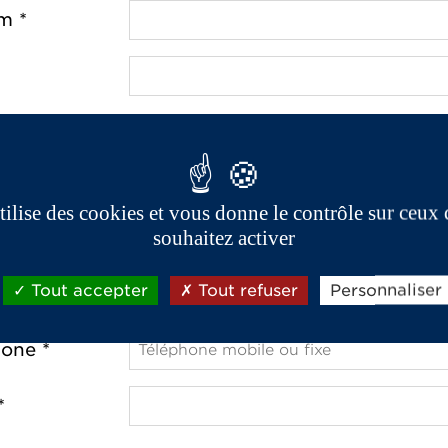
m *
e *
utilise des cookies et vous donne le contrôle sur ceux
ostal *
souhaitez activer
Tout accepter
Tout refuser
Personnaliser
one *
*