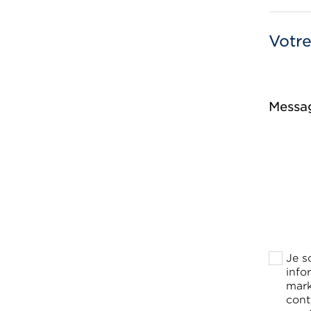
Votr
Messa
Je s
info
mark
cont