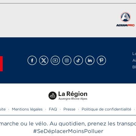
L
A
B
site
·
Mentions légales
·
FAQ
·
Presse
·
Politique de confidentialité
·
la marche ou le vélo. Au quotidien, prenez les tran
#SeDéplacerMoinsPolluer