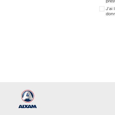
pres
J’ai
donn