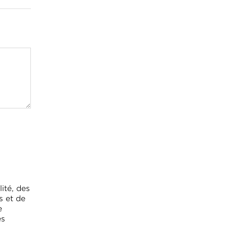
ité, des
s et de
e
es