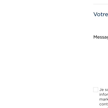
Votr
Messa
Je s
info
mark
cont