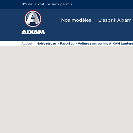
Panneau de gestion des cookies
N°1 de la voiture sans permis
Nos modèles
L'esprit Aixam
Accueil
>
Notre réseau
>
Pays-Bas
>
Voiture sans permis AIXAM Lunter