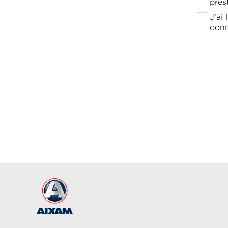
pres
J’ai
donn