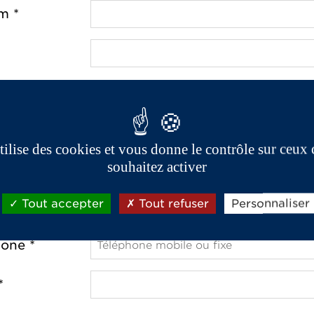
m *
e *
utilise des cookies et vous donne le contrôle sur ceux
ostal *
souhaitez activer
Tout accepter
Tout refuser
Personnaliser
one *
*