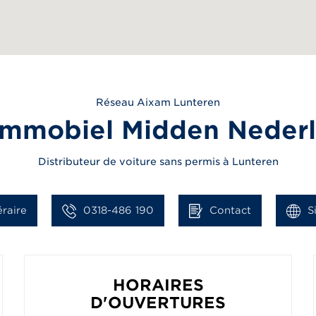
Réseau
Aixam
Lunteren
mmobiel Midden Neder
Distributeur de voiture sans permis à Lunteren
éraire
0318-486 190
Contact
S
HORAIRES
D'OUVERTURES