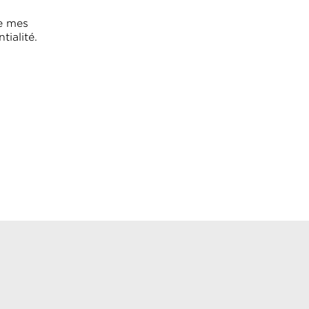
de mes
tialité.