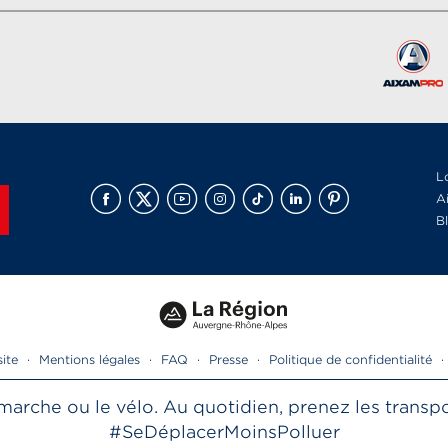
L
A
B
site
·
Mentions légales
·
FAQ
·
Presse
·
Politique de confidentialité
·
la marche ou le vélo. Au quotidien, prenez les tran
#SeDéplacerMoinsPolluer