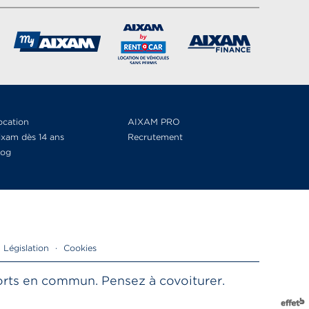
ocation
AIXAM PRO
ixam dès 14 ans
Recrutement
log
Législation
·
Cookies
sports en commun. Pensez à covoiturer.