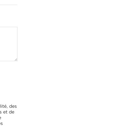
ité, des
s et de
e
es