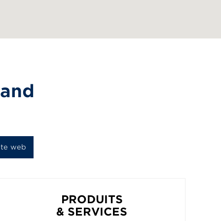
land
ite web
PRODUITS
& SERVICES