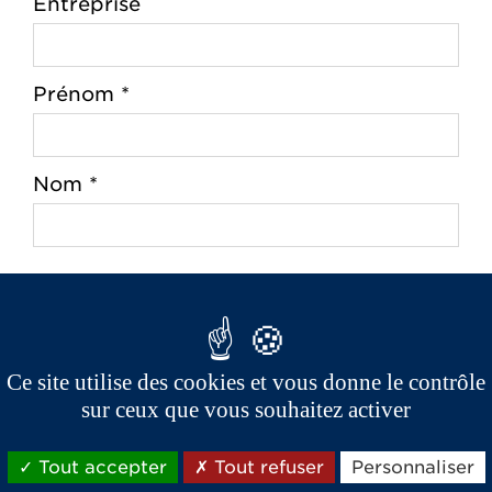
Entreprise
Prénom *
Nom *
Adresse *
Ce site utilise des cookies et vous donne le contrôle
Code postal *
sur ceux que vous souhaitez activer
Tout accepter
Tout refuser
Personnaliser
Ville *