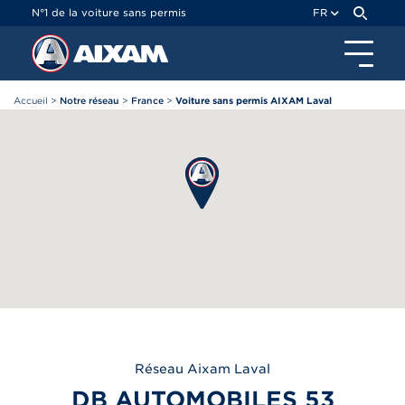
Panneau de gestion des cookies
N°1 de la voiture sans permis
FR
Accueil
>
Notre réseau
>
France
>
Voiture sans permis AIXAM Laval
Réseau
Aixam
Laval
DB AUTOMOBILES 53