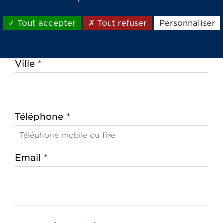
Code postal *
Tout accepter
Tout refuser
Personnaliser
Ville *
Téléphone *
Email *