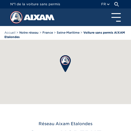
Panneau de gestion des cookies
N°1 de la voiture sans permis
FR
Accueil
>
Notre réseau
>
France
>
Seine-Maritime
>
Voiture sans permis AIXAM
Etalondes
Réseau
Aixam
Etalondes