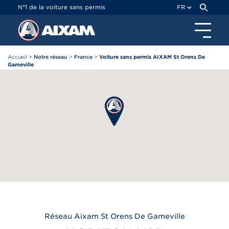
Panneau de gestion des cookies
N°1 de la voiture sans permis
FR
Accueil
>
Notre réseau
>
France
>
Voiture sans permis AIXAM St Orens De
Gameville
Réseau
Aixam
St Orens De Gameville