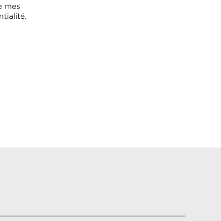
de mes
tialité.