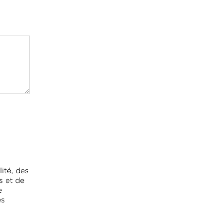
ité, des
s et de
e
es