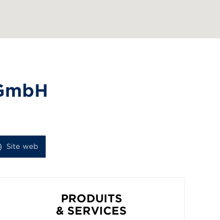
t GmbH
Site web
PRODUITS
& SERVICES