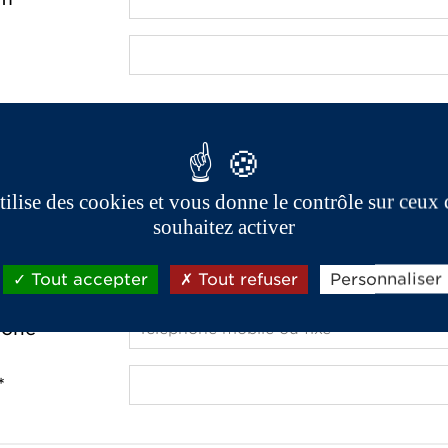
e *
ostal *
utilise des cookies et vous donne le contrôle sur ceux
souhaitez activer
Tout accepter
Tout refuser
Personnaliser
one *
*