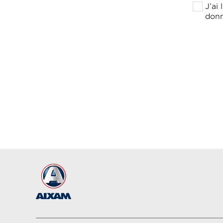
J’ai
donn