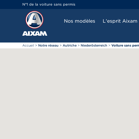
Panneau de gestion des cookies
N°1 de la voiture sans permis
Nos modèles
L'esprit Aixam
Accueil
>
Notre réseau
>
Autriche
>
Niederösterreich
>
Voiture sans pe