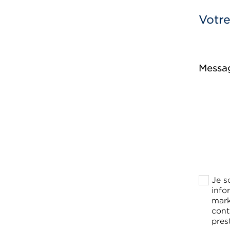
Votr
Messa
Je s
info
mark
cont
pres