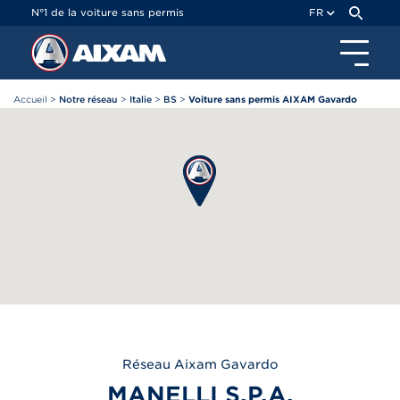
Panneau de gestion des cookies
N°1 de la voiture sans permis
FR
Accueil
>
Notre réseau
>
Italie
>
BS
>
Voiture sans permis AIXAM Gavardo
Réseau
Aixam
Gavardo
MANELLI S.P.A.