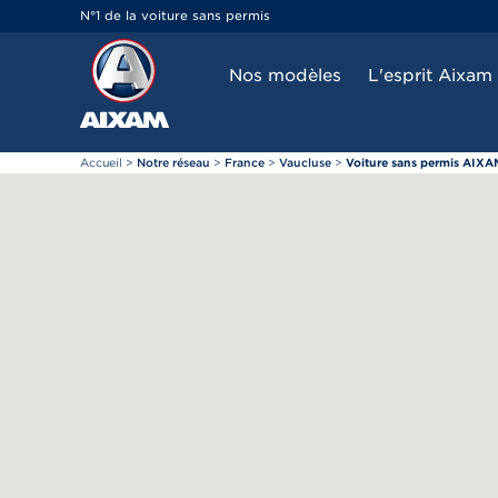
Panneau de gestion des cookies
N°1 de la voiture sans permis
Nos modèles
L'esprit Aixam
Accueil
>
Notre réseau
>
France
>
Vaucluse
>
Voiture sans permis AIXA