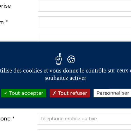
rise
m *
e *
utilise des cookies et vous donne le contrôle sur ceux
souhaitez activer
ostal *
Tout accepter
Tout refuser
Personnaliser
one *