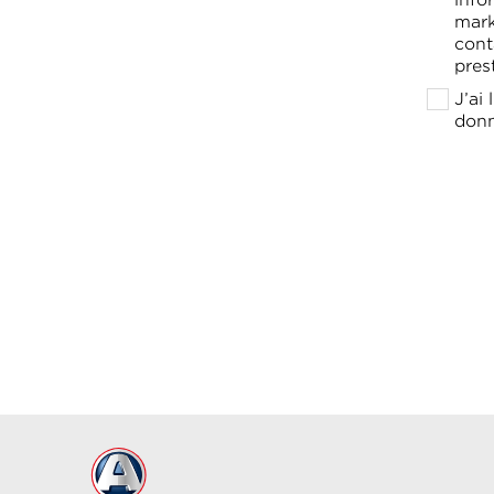
info
mark
cont
pres
J’ai
donn