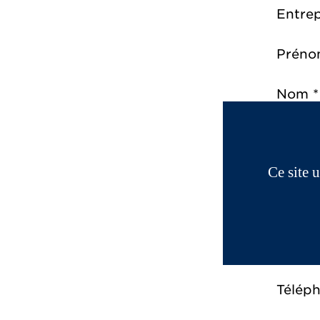
Entrep
Préno
Nom *
Adress
Ce site 
Code p
Ville *
Téléph