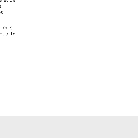
s et de
e
es
de mes
tialité.