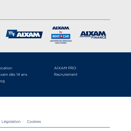
ocation
AIXAM PRO
ixam dès 14 ans
Recrutement
log
Législation
·
Cookies