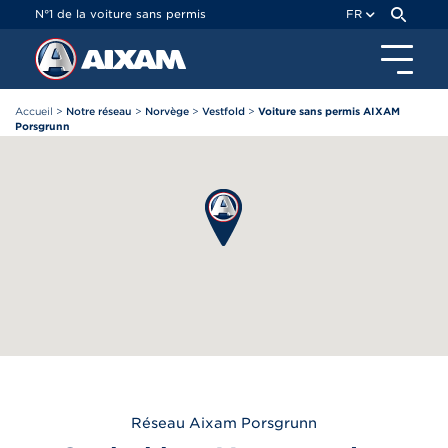
Panneau de gestion des cookies
N°1 de la voiture sans permis
FR
Accueil
>
Notre réseau
>
Norvège
>
Vestfold
>
Voiture sans permis AIXAM
Porsgrunn
Réseau
Aixam
Porsgrunn