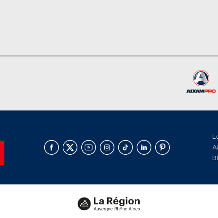
L
A
B