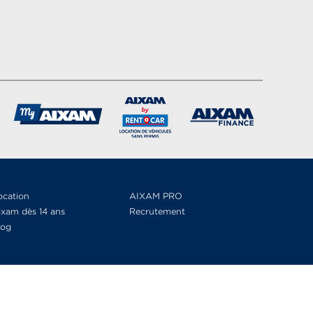
ocation
AIXAM PRO
ixam dès 14 ans
Recrutement
log