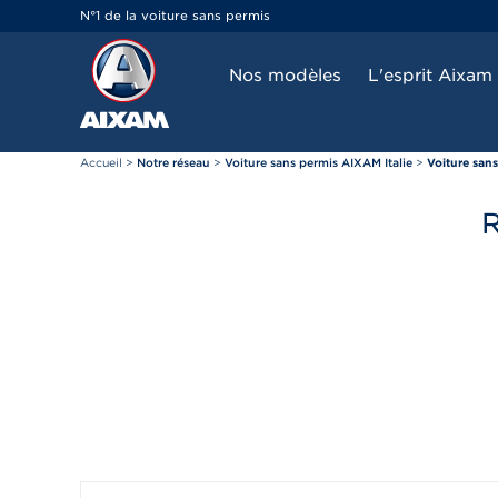
Panneau de gestion des cookies
N°1 de la voiture sans permis
Nos modèles
L'esprit Aixam
Accueil
>
Notre réseau
>
Voiture sans permis AIXAM Italie
>
Voiture san
R