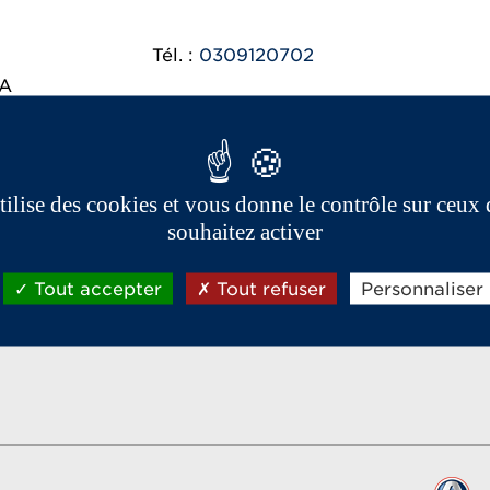
Tél. :
0309120702
A
utilise des cookies et vous donne le contrôle sur ceux
Réseau Aixam export
souhaitez activer
Tout accepter
Tout refuser
Personnaliser