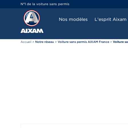
Panneau de gestion des cookies
N°1 de la voiture sans permis
Nos modèles
L'esprit Aixam
Accueil
>
Notre réseau
>
Voiture sans permis AIXAM France
>
Voiture s