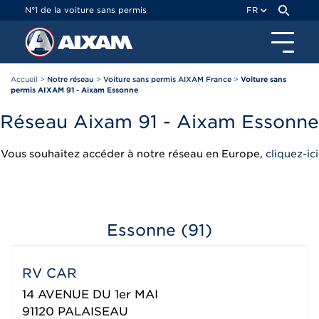
Panneau de gestion des cookies
N°1 de la voiture sans permis
FR
Accueil
>
Notre réseau
>
Voiture sans permis AIXAM France
>
Voiture sans
permis AIXAM 91 - Aixam Essonne
Réseau Aixam 91 - Aixam Essonne
Vous souhaitez accéder à notre réseau en Europe,
cliquez-ici
Essonne (91)
RV CAR
14 AVENUE DU 1er MAI
91120
PALAISEAU