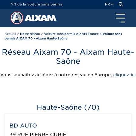
Panneau de gestion des cookies
N°1 de la voiture sans permis
FR
Accueil
>
Notre réseau
>
Voiture sans permis AIXAM France
>
Voiture sans
permis AIXAM 70 - Aixam Haute-Saône
Réseau Aixam 70 - Aixam Haute-
Saône
Vous souhaitez accéder à notre réseau en Europe,
cliquez-ici
Haute-Saône (70)
BD AUTO
39 RUE PIERRE CURIE