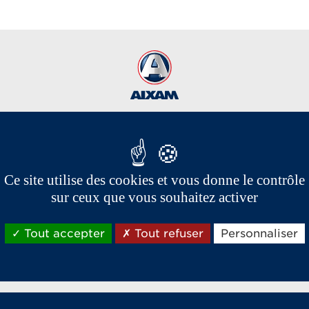
Les marques du groupe Aixam,
Ce site utilise des cookies et vous donne le contrôle
spécialistes vente et location de voiture sans permis
sur ceux que vous souhaitez activer
Tout accepter
Tout refuser
Personnaliser