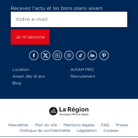
Recevez l'actu et les bons plans aixam
Location
AIXAM PRO
Aixam dès 14 ans
Recrutement
Blog
Newsletter
·
Plan du site
·
Mentions légales
·
FAQ
·
Presse
·
Politique de confidentialité
·
Législation
·
Cookies