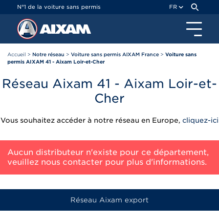
Panneau de gestion des cookies
N°1 de la voiture sans permis
FR
Accueil
>
Notre réseau
>
Voiture sans permis AIXAM France
>
Voiture sans
permis AIXAM 41 - Aixam Loir-et-Cher
Réseau Aixam 41 - Aixam Loir-et-
Cher
Vous souhaitez accéder à notre réseau en Europe,
cliquez-ici
Aucun distributeur n'existe pour ce département,
veuillez nous contacter pour plus d'informations.
Réseau Aixam export