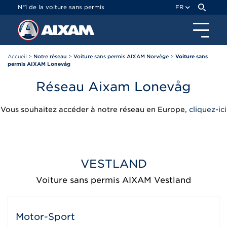
Panneau de gestion des cookies
N°1 de la voiture sans permis
FR
Accueil
>
Notre réseau
>
Voiture sans permis AIXAM Norvège
>
Voiture sans
permis AIXAM Lonevåg
Réseau Aixam Lonevåg
Vous souhaitez accéder à notre réseau en Europe,
cliquez-ici
VESTLAND
Voiture sans permis AIXAM Vestland
Motor-Sport