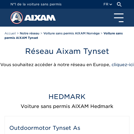
Panneau de gestion des cookies
N°1 de la voiture sans permis
FR
Accueil
>
Notre réseau
>
Voiture sans permis AIXAM Norvège
>
Voiture sans
permis AIXAM Tynset
Réseau Aixam Tynset
Vous souhaitez accéder à notre réseau en Europe,
cliquez-ici
HEDMARK
Voiture sans permis AIXAM Hedmark
Outdoormotor Tynset As