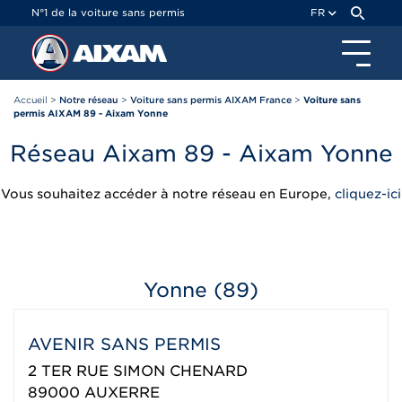
Panneau de gestion des cookies
N°1 de la voiture sans permis
FR
Accueil
>
Notre réseau
>
Voiture sans permis AIXAM France
>
Voiture sans
permis AIXAM 89 - Aixam Yonne
Réseau Aixam 89 - Aixam Yonne
Vous souhaitez accéder à notre réseau en Europe,
cliquez-ici
Yonne (89)
AVENIR SANS PERMIS
2 TER RUE SIMON CHENARD
89000
AUXERRE