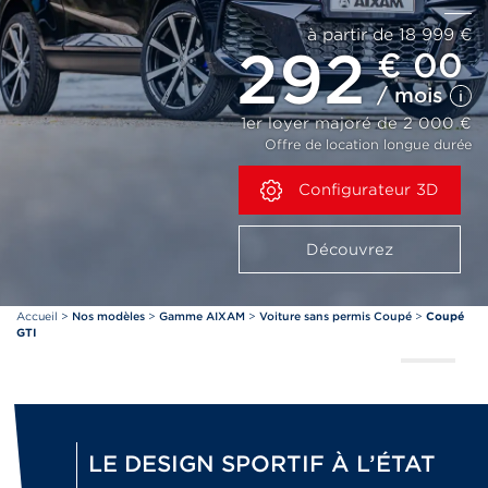
à partir de 18 999 €
292
€ 00
/ mois
1er loyer majoré de 2 000 €
Offre de location longue durée
Configurateur 3D
Découvrez
Accueil
>
Nos modèles
>
Gamme AIXAM
>
Voiture sans permis Coupé
>
Coupé
GTI
LE DESIGN SPORTIF À L’ÉTAT