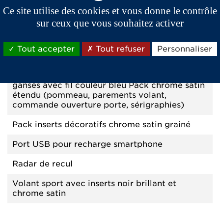
couleur noir brillant Monogrammes «GTO»
Ce site utilise des cookies et vous donne le contrôle
Pare-choc avant design exclusif « GT »
sur ceux que vous souhaitez activer
Poignées extérieures de portes couleur noir
brillant
Tout accepter
Tout refuser
Personnaliser
Pack "GT" intérieur
Ceinture de sécurité couleur bleu Sellerie « GT
» tri-matière exclusive Surtapis brodés et
gansés avec fil couleur bleu Pack chrome satin
étendu (pommeau, parements volant,
commande ouverture porte, sérigraphies)
Pack inserts décoratifs chrome satin grainé
Port USB pour recharge smartphone
Radar de recul
Volant sport avec inserts noir brillant et
chrome satin