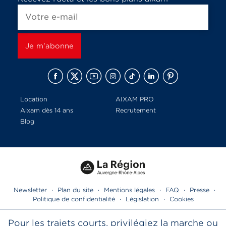
Location
AIXAM PRO
Aixam dès 14 ans
Recrutement
Blog
Newsletter
·
Plan du site
·
Mentions légales
·
FAQ
·
Presse
·
Politique de confidentialité
·
Législation
·
Cookies
Pour les trajets courts, privilégiez la marche ou