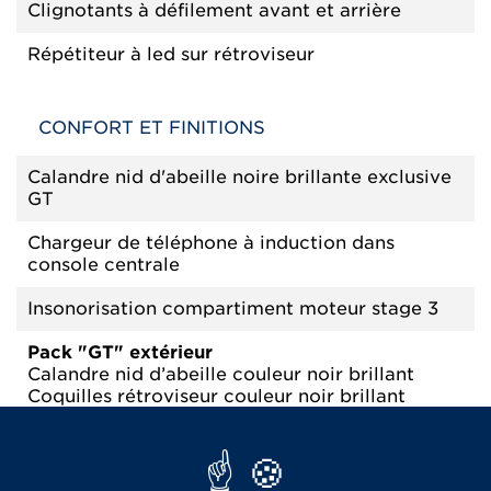
Clignotants à défilement avant et arrière
Répétiteur à led sur rétroviseur
CONFORT ET FINITIONS
Calandre nid d'abeille noire brillante exclusive
GT
Chargeur de téléphone à induction dans
console centrale
Insonorisation compartiment moteur stage 3
Pack "GT" extérieur
Calandre nid d’abeille couleur noir brillant
Coquilles rétroviseur couleur noir brillant
Étriers de frein avant couleur bleu Extracteur «
GT » noir brillant sur pare-choc arrière Grille
centrale avant nid d’abeille couleur noir
brillant Grilles latérales avant nid d’abeille