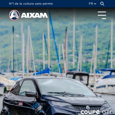
Panneau de gestion des cookies
N°1 de la voiture sans permis
FR
GTI