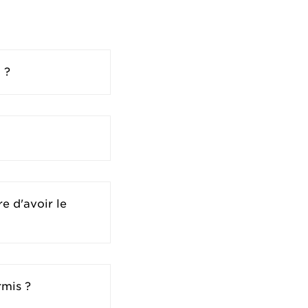
 ?
re d'avoir le
rmis ?