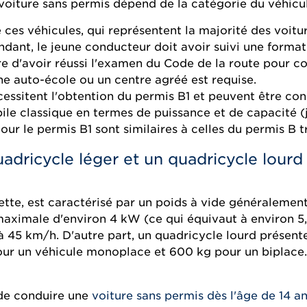
voiture sans permis dépend de la catégorie du véhicul
 ces véhicules, qui représentent la majorité des voit
ndant, le jeune conducteur doit avoir suivi une format
ire d'avoir réussi l'examen du Code de la route pour c
e auto-école ou un centre agréé est requise.
essitent l'obtention du permis B1 et peuvent être condu
e classique en termes de puissance et de capacité (ju
r le permis B1 sont similaires à celles du permis B tr
adricycle léger et un quadricycle lourd
ette, est caractérisé par un poids à vide généralement
maximale d'environ 4 kW (ce qui équivaut à environ 5
à 45 km/h. D'autre part, un quadricycle lourd présente
our un véhicule monoplace et 600 kg pour un biplace.
e de conduire une
voiture sans permis dès l'âge de 14 a