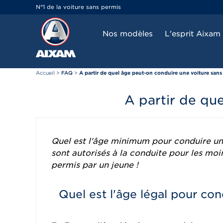
Panneau de gestion des cookies
N°1 de la voiture sans permis
Nos modèles
L'esprit Aixam
Accueil
>
FAQ
>
A partir de quel âge peut-on conduire une voiture san
A partir de qu
Quel est l'âge minimum pour conduire une
sont autorisés à la conduite pour les moi
permis par un jeune !
Quel est l'âge légal pour co