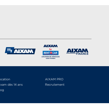
ocation
AIXAM PRO
ixam dès 14 ans
Recrutement
log