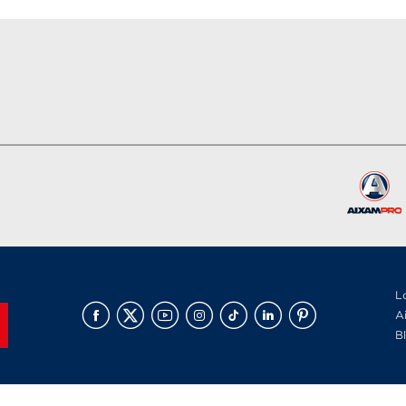
L
A
B