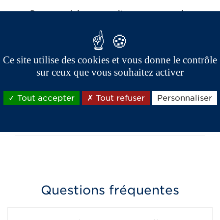
Pour conduire une voiture sans permis,
je sais qu'il n'est pas nécessaire d'avoir
le permis de conduire. Mais n'ayant
ja...
Ce site utilise des cookies et vous donne le contrôle
sur ceux que vous souhaitez activer
A-t-on besoin du code de la route
Tout accepter
Tout refuser
Personnaliser
pour conduire une voiture sans permis
?
Questions fréquentes