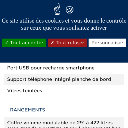
CONFORT ET FINITIONS
Ce site utilise des cookies et vous donne le contrôle
Fermeture centralisée avec télécommande et
sur ceux que vous souhaitez activer
rappel lumineux des clignotants
Lève-vitres électriques
Tout accepter
Tout refuser
Personnaliser
Planche de bord injectée (technologie
automobile) grain textile
Port USB pour recharge smartphone
Support téléphone intégré planche de bord
Vitres teintées
RANGEMENTS
Coffre volume modulable de 291 à 422 litres