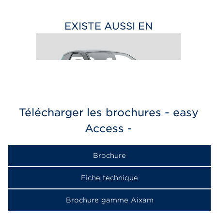
EXISTE AUSSI EN
Télécharger les brochures - easy
Access -
EASY CHIC
à partir de 13 299
€
Brochure
Fiche technique
Brochure gamme Aixam