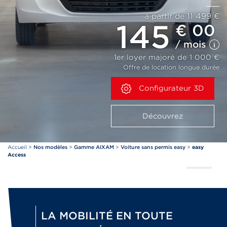
à partir de 11 499 €
145
€ 00
/ mois
1er loyer majoré de 1 000 €
Offre de location longue durée
Configurateur 3D
Découvrez
Accueil
>
Nos modèles
>
Gamme AIXAM
>
Voiture sans permis easy
>
easy
Access
LA MOBILITÉ EN TOUTE