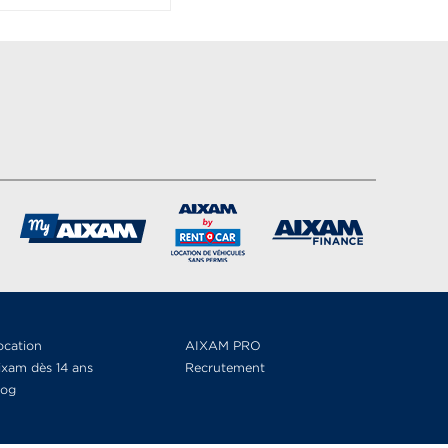
ocation
AIXAM PRO
ixam dès 14 ans
Recrutement
log