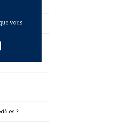
 que vous
odèles ?