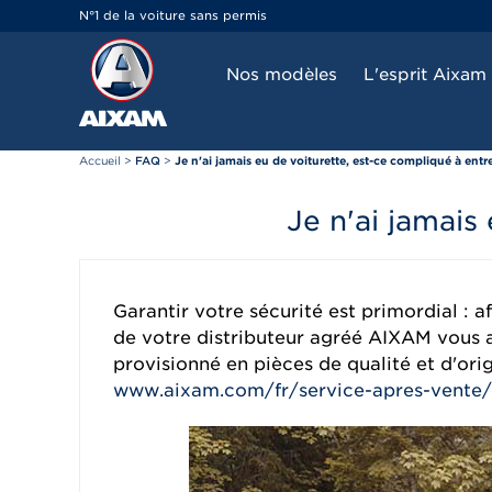
Panneau de gestion des cookies
N°1 de la voiture sans permis
Nos modèles
L'esprit Aixam
Accueil
>
FAQ
>
Je n'ai jamais eu de voiturette, est-ce compliqué à ent
Je n'ai jamais
Garantir votre sécurité est primordial : a
de votre distributeur agréé AIXAM vous as
provisionné en pièces de qualité et d'or
www.aixam.com/fr/service-apres-vente/