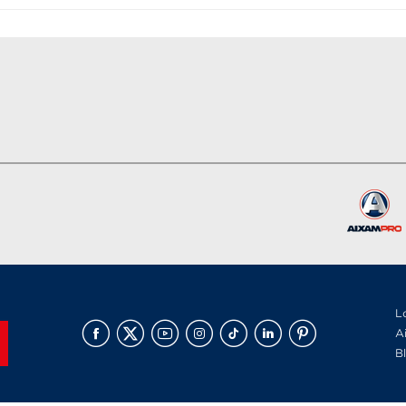
L
A
B