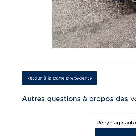
Retour à la page précedente
Autres questions à propos des v
Recyclage autom
?