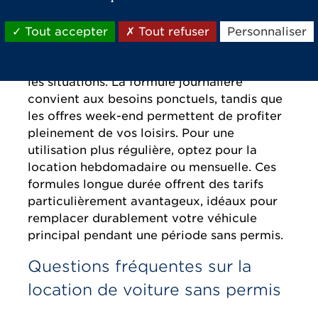
Quelles sont les conditions de
location ?
Tout accepter
Tout refuser
Personnaliser
Les options de location s'adaptent à toutes
les situations. La formule journalière
convient aux besoins ponctuels, tandis que
les offres week-end permettent de profiter
pleinement de vos loisirs. Pour une
utilisation plus régulière, optez pour la
location hebdomadaire ou mensuelle. Ces
formules longue durée offrent des tarifs
particulièrement avantageux, idéaux pour
remplacer durablement votre véhicule
principal pendant une période sans permis.
Questions fréquentes sur la
location de voiture sans permis