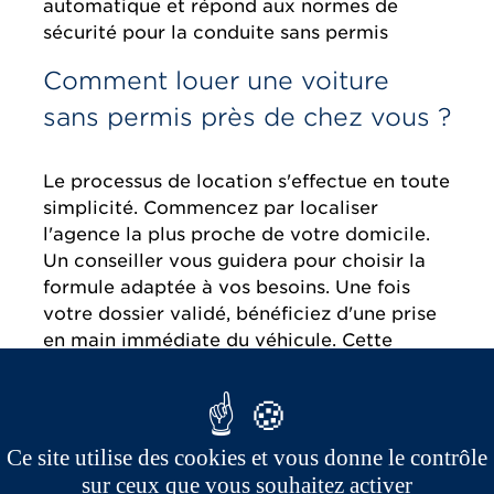
automatique et répond aux normes de
sécurité pour la conduite sans permis
Comment louer une voiture
sans permis près de chez vous ?
Le processus de location s'effectue en toute
simplicité. Commencez par localiser
l'agence la plus proche de votre domicile.
Un conseiller vous guidera pour choisir la
formule adaptée à vos besoins. Une fois
votre dossier validé, bénéficiez d'une prise
en main immédiate du véhicule. Cette
accessibilité rapide permet de répondre
efficacement aux situations d'urgence,
notamment en cas de suspension de permis
inattendue.
Ce site utilise des cookies et vous donne le contrôle
sur ceux que vous souhaitez activer