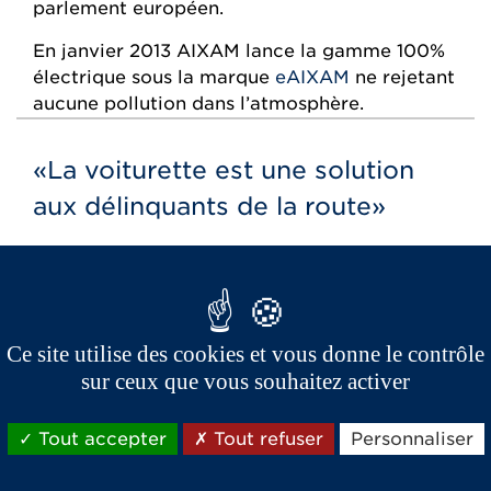
parlement européen.
En janvier 2013 AIXAM lance la gamme 100%
électrique sous la marque
eAIXAM
ne rejetant
aucune pollution dans l’atmosphère.
«La voiturette est une solution
aux délinquants de la route»
FAUX
- La part des usagers de VSP à la suite
d’un retrait de permis ne représente que 3,4%
alors que la part des usagers n’ayant jamais
eu le permis s’élève à 93,4% du marché.
Ce site utilise des cookies et vous donne le contrôle
sur ceux que vous souhaitez activer
«La voiture électrique à une trop
Tout accepter
Tout refuser
Personnaliser
faible autonomie pour les trajets
quotidiens»