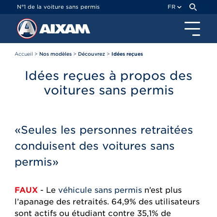
Panneau de gestion des cookies
N°1 de la voiture sans permis
FR
Accueil
>
Nos modèles
>
Découvrez
>
Idées reçues
Idées reçues à propos des
voitures sans permis
«Seules les personnes retraitées
conduisent des voitures sans
permis»
FAUX
- Le
véhicule sans permis
n’est plus
l’apanage des retraités. 64,9% des utilisateurs
sont actifs ou étudiant contre 35,1% de