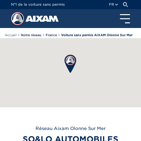
Panneau de gestion des cookies
N°1 de la voiture sans permis
FR
Accueil
>
Notre réseau
>
France
>
Voiture sans permis AIXAM Olonne Sur Mer
Réseau
Aixam
Olonne Sur Mer
SO&LO AUTOMOBILES