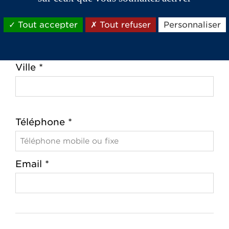
Tout accepter
Tout refuser
Personnaliser
Code postal *
Ville *
Téléphone *
Email *